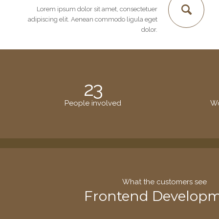
Lorem ipsum dolor sit amet, consectetuer
adipiscing elit. Aenean commodo ligula eget
dolor.
23
People involved
Wo
What the customers see
Frontend Develop