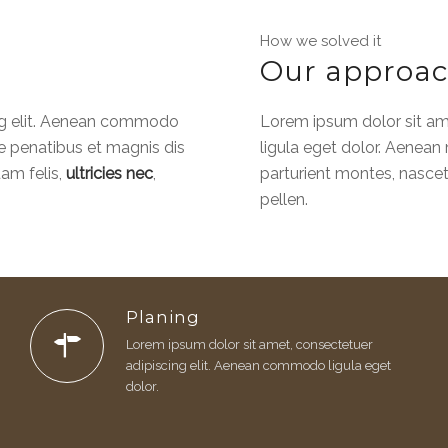
How we solved it
Our approa
ing elit. Aenean commodo
Lorem ipsum dolor sit am
e penatibus et magnis dis
ligula eget dolor. Aenea
am felis,
ultricies nec
,
parturient montes, nascet
pellen.
Planing
Lorem ipsum dolor sit amet, consectetuer
adipiscing elit. Aenean commodo ligula eget
dolor.