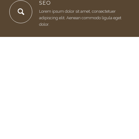
SEO
Lorem ipsum dolor sit amet, consectetuer
adipiscing elit. Aenean commodo ligula eget
dolor.