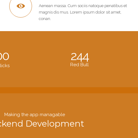
Aenean massa. Cum sociis natoque penatibus et
magnis dis mus. Lorem ipsum dolor sit amet,
conan.
00
244
Red Bull
licks
Making the app managable
ckend Development