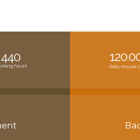
120
0
440
.
rking hours
daily mouse c
ment
Ba