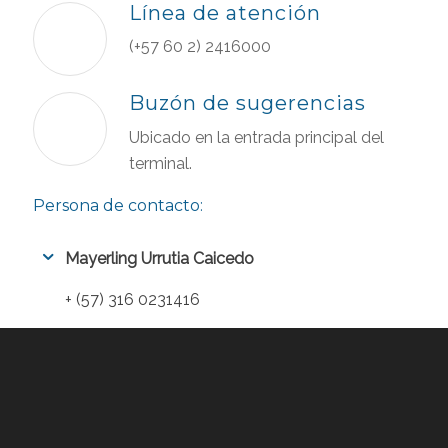
Línea de atención
(+57 60 2) 2416000
Buzón de sugerencias
Ubicado en la entrada principal del
terminal.
Persona de contacto:
Mayerling Urrutia Caicedo
+ (57) 316 0231416
murrutia@compas.com.co
lunes a viernes de 8:00 a.m. a 4:00 p.m.